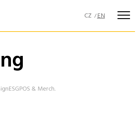
ing
ign
ESG
POS & Merch.