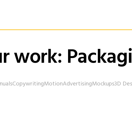
r work: Packag
nuals
Copywriting
Motion
Advertising
Mockups
3D Des