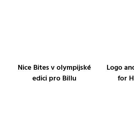
Nice Bites v olympijské
Logo and
edici pro Billu
for H