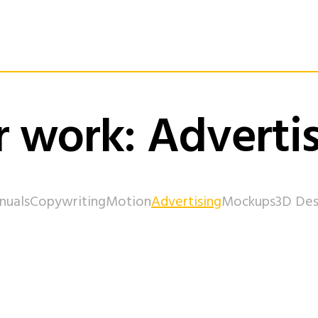
 work: Adverti
nuals
Copywriting
Motion
Advertising
Mockups
3D Des