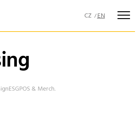
sing
ign
ESG
POS & Merch.