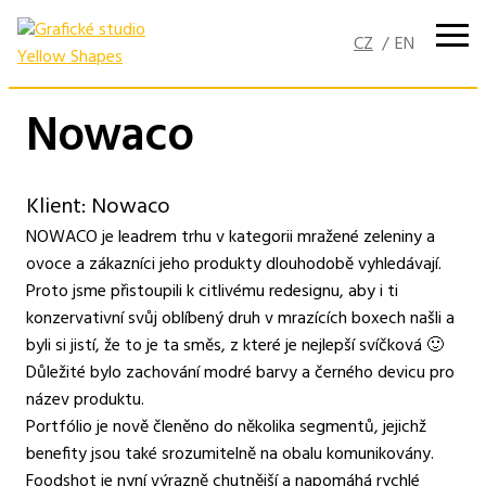
Přejít
k
obsahu
Nowaco
Klient: Nowaco
NOWACO je leadrem trhu v kategorii mražené zeleniny a
ovoce a zákazníci jeho produkty dlouhodobě vyhledávají.
Proto jsme přistoupili k citlivému redesignu, aby i ti
konzervativní svůj oblíbený druh v mrazících boxech našli a
byli si jistí, že to je ta směs, z které je nejlepší svíčková 🙂
Důležité bylo zachování modré barvy a černého devicu pro
název produktu.
Portfólio je nově členěno do několika segmentů, jejichž
benefity jsou také srozumitelně na obalu komunikovány.
Foodshot je nyní výrazně chutnější a napomáhá rychlé