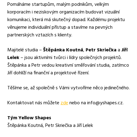
Pomáháme startupům, malým podnikům, velkým
korporacím i neziskovým organizacím budovat vizuální
komunikaci, která má skutečný dopad. Každému projektu
věnujeme individuální přístup a stavíme na pevných
partnerských vztazích s klienty.
Majitelé studia –
Štěpánka Koutná
,
Petr Skriečka
a
Jiří
Lelek
– jsou aktivními tvůrci i lídry společných projektů.
Štěpánka a Petr vedou kreativní směřování studia, zatímco
Jiří dohlíží na finanční a projektové řízení.
Těšíme se, až společně s Vámi vytvoříme něco jedinečného.
Kontaktovat nás můžete
zde
nebo na info@yshapes.cz.
Tým Yellow Shapes
Štěpánka Koutná, Petr Skriečka a Jiří Lelek