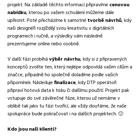
projekt. Na základě těchto informací připravíme
cenovou
nabídku
, kterou po vašem schválení můžeme dále
upřesnit. Poté přecházíme k samotné
tvorbě návrhů
, kdy
naši designéři rozjíždějí svou kreativitu v digitálních
programech i ručně, a výsledky vám následně
prezentujeme online nebo osobně.
V další fázi probíhá
výběr návrhu
, kdy si z připravených
konceptů zvolíte ten, který nejlépe odpovídá vašim cílům a
značce, případně ho společně doladíme podle vašich
připomínek. Následuje
finalizace
, kdy DTP operátoři
připraví hotová data k tisku či dalšímu použití. Projekt pak
vstupuje do své závěrečné fáze, kterou už nemáme v
oblibě tak jako tu fázi tvořící, ale vždy doufáme, že naše
spolupráce bude pokračovat i na dalších projektech. 🙂
Kdo jsou naši klienti?