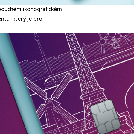
dnoduchém ikonografickém
ntu, který je pro