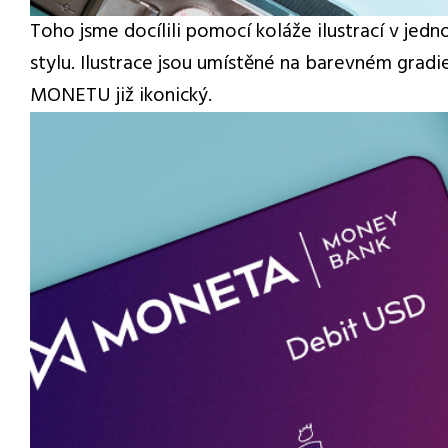
Toho jsme docílili pomocí koláže ilustrací v je
stylu. Ilustrace jsou umístěné na barevném gradie
MONETU již ikonický.