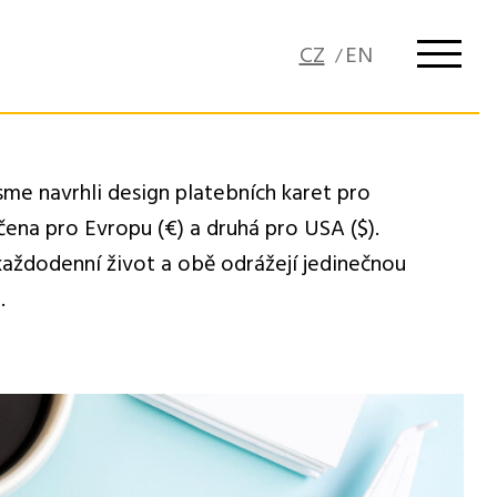
e navrhli design platebních karet pro
čena pro Evropu (€) a druhá pro USA ($).
 každodenní život a obě odrážejí jedinečnou
.