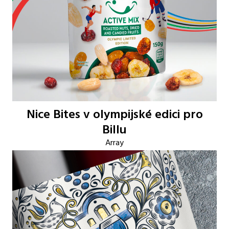
Nice Bites v olympijské edici pro
Billu
Array