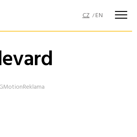
levard
G
Motion
Reklama