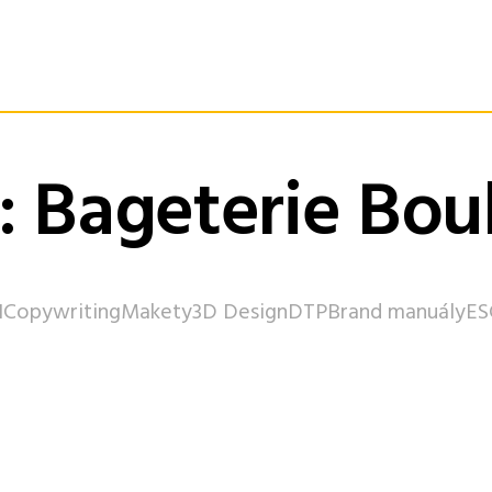
t: Bageterie Bou
I
Copywriting
Makety
3D Design
DTP
Brand manuály
ES